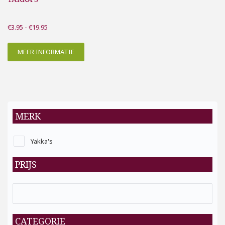
Prijsklasse:
€
3.95
-
€
19.95
€3.95
tot
MEER INFORMATIE
€19.95
MERK
Yakka's
PRIJS
CATEGORIE