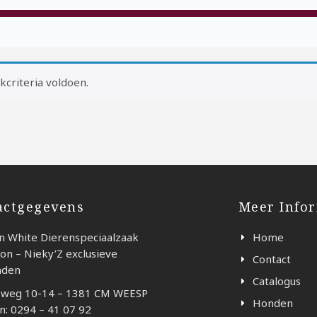
criteria voldoen.
actgegevens
Meer Info
n White Dierenspeciaalzaak
Home
on – Nieky’Z exclusieve
Contact
nden
Catalogus
weg 10-14 – 1381 CM WEESP
Honden
n: 0294 – 41 07 92