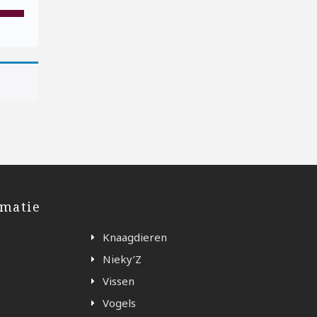
rmatie
Knaagdieren
Nieky’Z
Vissen
Vogels