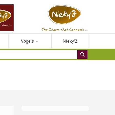
Vogels
Nieky’Z