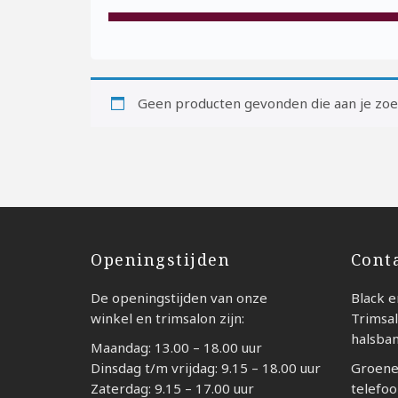
Geen producten gevonden die aan je zoek
Openingstijden
Cont
De openingstijden van onze
Black e
winkel en trimsalon zijn:
Trimsal
halsba
Maandag: 13.00 – 18.00 uur
Dinsdag t/m vrijdag: 9.15 – 18.00 uur
Groene
Zaterdag: 9.15 – 17.00 uur
telefoo