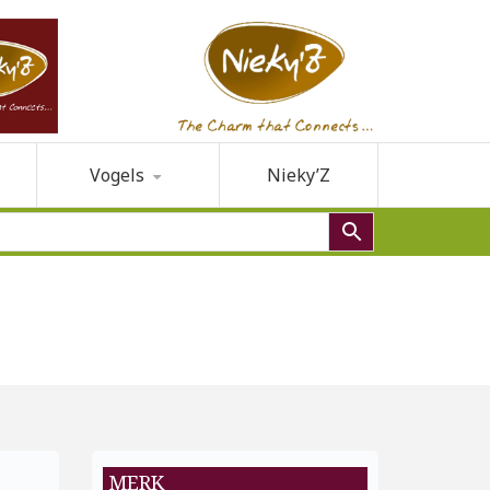
Vogels
Nieky’Z
MERK