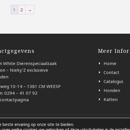
1
2
→
actgegevens
Meer Info
n White Dierenspeciaalzaak
Home
on – Nieky’Z exclusieve
Contact
nden
Catalogus
weg 10-14 – 1381 CM WEESP
Honden
n: 0294 – 41 07 92
Katten
 contactpagina
 beste ervaring op onze site te bieden.
n over welke cookies we gebruiken of deze uitschakelen in de
instelli