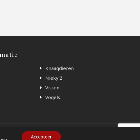
rmatie
Knaagdieren
Nieky’Z
Vissen
Vogels
Accepteer
ngen
.