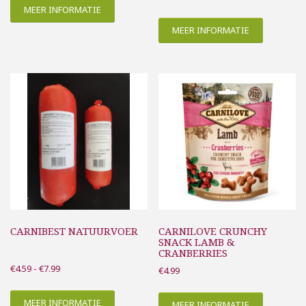
MEER INFORMATIE
€5.39
tot
MEER INFORMATIE
€8.69
CARNIBEST NATUURVOER
CARNILOVE CRUNCHY
SNACK LAMB &
CRANBERRIES
Prijsklasse:
€
4.59
-
€
7.99
€
4.99
€4.59
tot
MEER INFORMATIE
MEER INFORMATIE