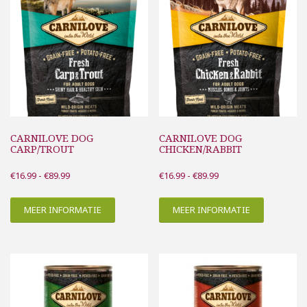
CARNILOVE DOG
CARNILOVE DOG
CARP/TROUT
CHICKEN/RABBIT
Prijsklasse:
Prijsklasse:
€
16.99
-
€
89.99
€
16.99
-
€
89.99
€16.99
€16.99
tot
tot
MEER INFORMATIE
MEER INFORMATIE
€89.99
€89.99