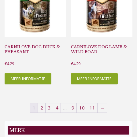
CARNILOVE DOG DUCK &
CARNILOVE DOG LAMB &
PHEASANT
WILD BOAR
€
4.29
€
4.29
MEER INFORMATIE
MEER INFORMATIE
1
2
3
4
…
9
10
11
→
MERK