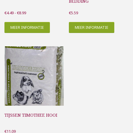
BEDDING
Prijsklasse:
€
4.49
-
€
8.99
€
5.59
€4.49
tot
MEER INFORMATIE
MEER INFORMATIE
€8.99
TIJSSEN TIMOTHEE HOOI
€
11.09