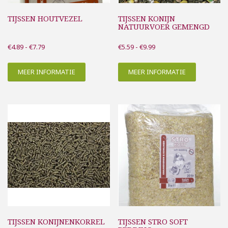
TIJSSEN HOUTVEZEL
TIJSSEN KONIJN
NATUURVOER GEMENGD
Prijsklasse:
Prijsklasse:
€
4.89
-
€
7.79
€
5.59
-
€
9.99
€4.89
€5.59
tot
tot
MEER INFORMATIE
MEER INFORMATIE
€7.79
€9.99
TIJSSEN KONIJNENKORREL
TIJSSEN STRO SOFT