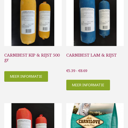
CARNIBEST KIP & RIJST 500
CARNIBEST LAM & RIJST
gr
Prijsklasse:
€
5.39
-
€
8.69
MEER INFORMATIE
€5.39
tot
MEER INFORMATIE
€8.69