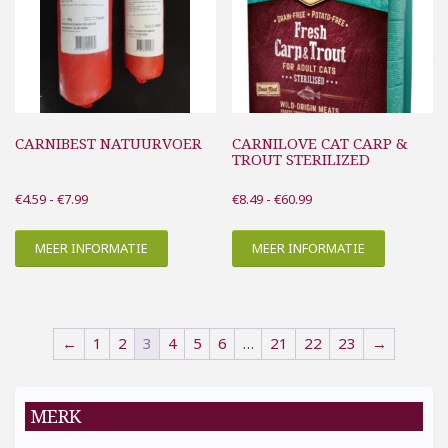
CARNIBEST NATUURVOER
CARNILOVE CAT CARP &
TROUT STERILIZED
Prijsklasse:
Prijsklasse:
€
4.59
-
€
7.99
€
8.49
-
€
60.99
€4.59
€8.49
tot
tot
MEER INFORMATIE
MEER INFORMATIE
€7.99
€60.99
←
1
2
3
4
5
6
…
21
22
23
→
MERK