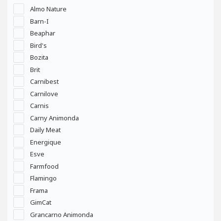
Almo Nature
Barn-I
Beaphar
Bird's
Bozita
Brit
Carnibest
Carnilove
Carnis
Carny Animonda
Daily Meat
Energique
Esve
Farmfood
Flamingo
Frama
GimCat
Grancarno Animonda