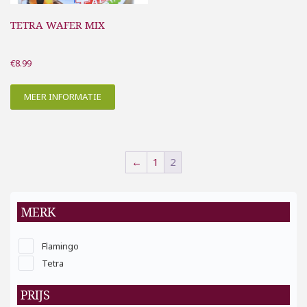
TETRA WAFER MIX
€
8.99
MEER INFORMATIE
←
1
2
MERK
Flamingo
Tetra
PRIJS