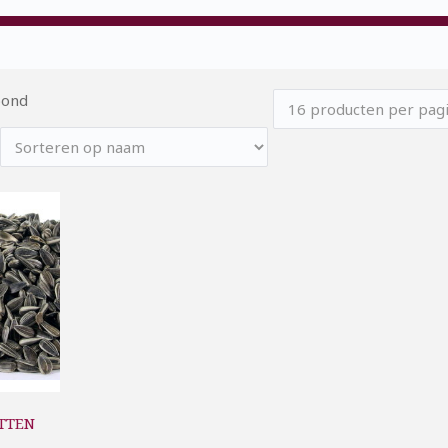
oond
ITTEN