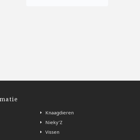
rmatie
Knaagdieren
Nieky’Z
Vissen