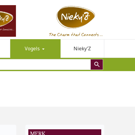
Vogels
Nieky’Z
MERK