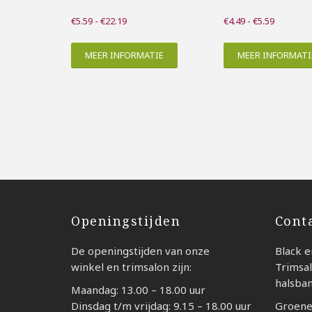
Prijsklasse:
Prijsklas
€
5.59
-
€
22.19
€
4.49
-
€
5.59
€5.59
€4.49
tot
tot
MEER INFORMATIE
MEER INFORMATI
€22.19
€5.59
Openingstijden
Cont
De openingstijden van onze
Black e
winkel en trimsalon zijn:
Trimsal
halsba
Maandag: 13.00 – 18.00 uur
Dinsdag t/m vrijdag: 9.15 – 18.00 uur
Groene