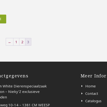
se:
E
←
1
2
3
actgegevens
Meer Info
n White Dierenspeciaalzaak
Home
on – Nieky’Z exclusieve
Contact
nden
Catalogus
weg 10-14 – 1381 CM WEESP