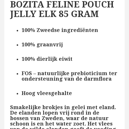
BOZITA FELINE POUCH
JELLY ELK 85 GRAM
100% Zweedse ingrediënten
100% graanvrij
100% dierlijk eiwit
FOS – natuurlijke prebioticium ter
ondersteuning van de darmflora
Hoog vleesgehalte
Smakelijke brokjes in gelei met eland.
De elanden lopen vrij rond in de
bossen van Zweden, waar de natuur
schoon is en het water zoet. Het vlees
van de wilde elanden geeft de voeding