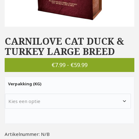
CARNILOVE CAT DUCK &
TURKEY LARGE BREED
Prijsklasse:
€
7.99
-
€
59.99
€7.99
Verpakking (KG)
tot
€59.99
Artikelnummer:
N/B