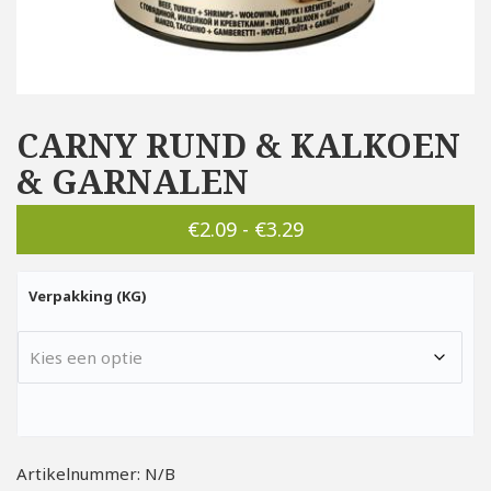
CARNY RUND & KALKOEN
& GARNALEN
Prijsklasse:
€
2.09
-
€
3.29
€2.09
Verpakking (KG)
tot
€3.29
Artikelnummer:
N/B