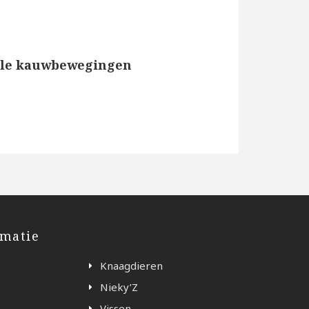
 vele kauwbewegingen
rmatie
Knaagdieren
Nieky’Z
Vissen