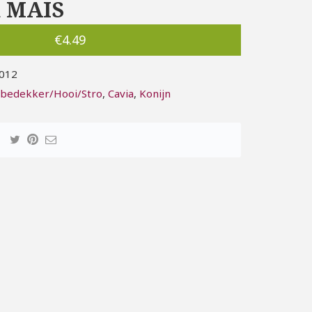
 MAIS
€
4.49
012
bedekker/Hooi/Stro
,
Cavia
,
Konijn