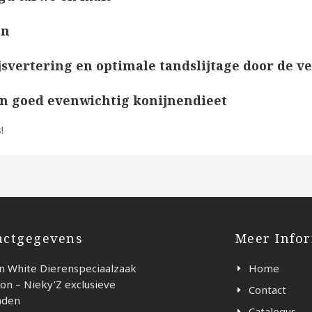
en
ijsvertering en optimale tandslijtage door de
n goed evenwichtig konijnendieet
actgegevens
Meer Info
n White Dierenspeciaalzaak
Home
on – Nieky’Z exclusieve
Contact
nden
Catalogus