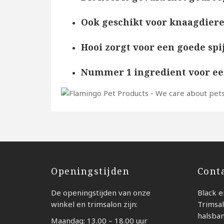
Ook geschikt voor knaagdier
Hooi zorgt voor een goede sp
Nummer 1 ingredient voor ee
Openingstijden
Cont
De openingstijden van onze
Black e
winkel en trimsalon zijn:
Trimsal
halsba
Maandag: 13.00 – 18.00 uur