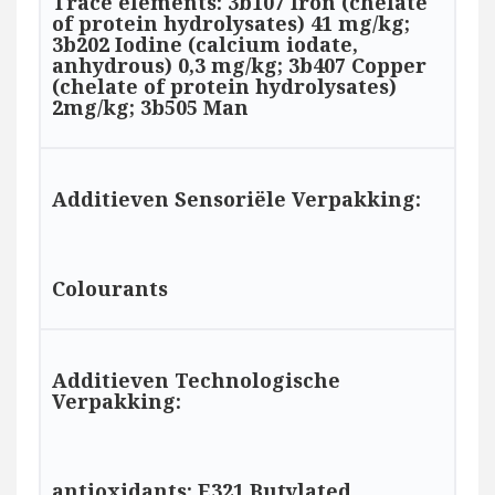
Trace elements: 3b107 Iron (chelate
of protein hydrolysates) 41 mg/kg;
3b202 Iodine (calcium iodate,
anhydrous) 0,3 mg/kg; 3b407 Copper
(chelate of protein hydrolysates)
2mg/kg; 3b505 Man
Additieven Sensoriële Verpakking:
Colourants
Additieven Technologische
Verpakking:
antioxidants: E321 Butylated