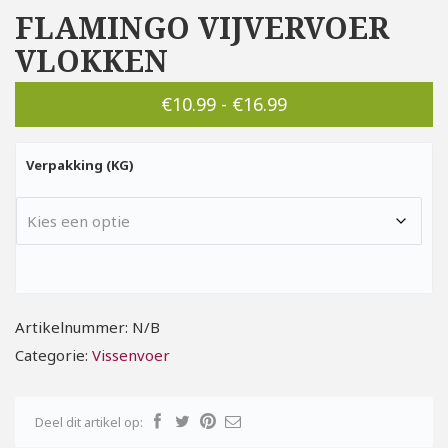
FLAMINGO VIJVERVOER
VLOKKEN
Prijsklasse:
€
10.99
-
€
16.99
€10.99
Verpakking (KG)
tot
€16.99
Artikelnummer:
N/B
Categorie:
Vissenvoer
Deel dit artikel op: