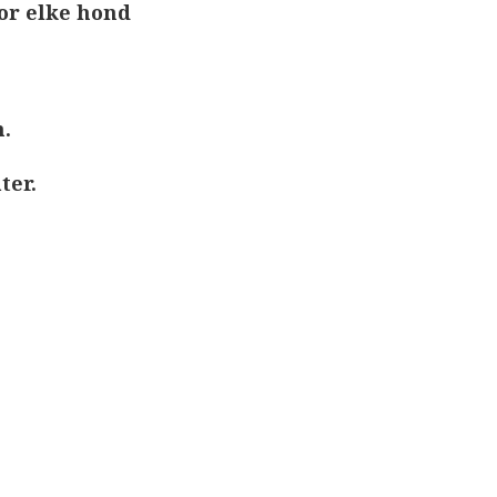
or elke hond
.
ter.