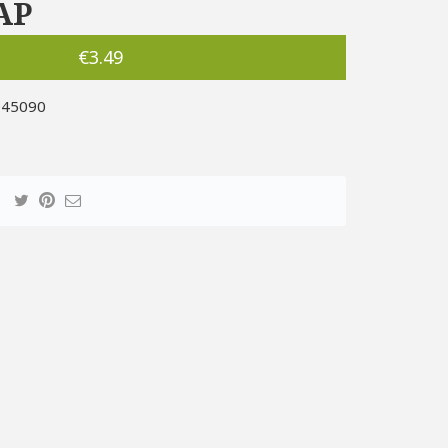
AP
€
3.49
45090