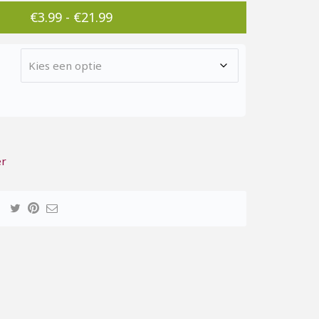
Prijsklasse:
€
3.99
-
€
21.99
€3.99
tot
€21.99
er