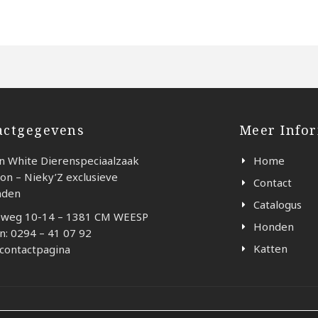
actgegevens
Meer Info
n White Dierenspeciaalzaak
Home
on – Nieky’Z exclusieve
Contact
nden
Catalogus
weg 10-14 – 1381 CM WEESP
Honden
n: 0294 – 41 07 92
Katten
 contactpagina