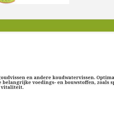
 goudvissen en andere koudwatervissen. Optim
le belangrijke voedings- en bouwstoffen, zoals
italiteit.