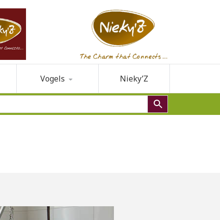
Vogels
Nieky’Z