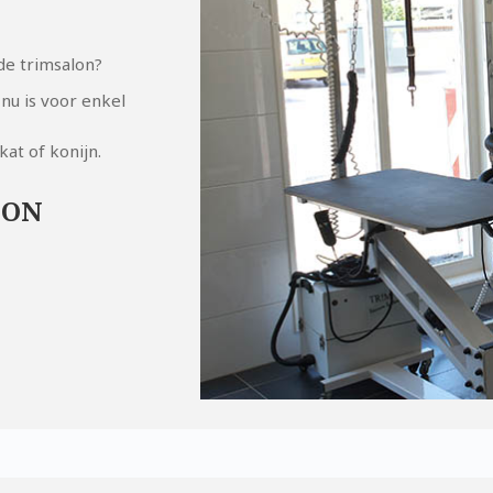
de trimsalon?
nu is voor enkel
at of konijn.
LON