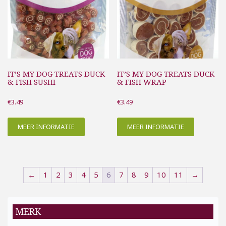
IT’S MY DOG TREATS DUCK
IT’S MY DOG TREATS DUCK
& FISH SUSHI
& FISH WRAP
€
3.49
€
3.49
MEER INFORMATIE
MEER INFORMATIE
←
1
2
3
4
5
6
7
8
9
10
11
→
MERK